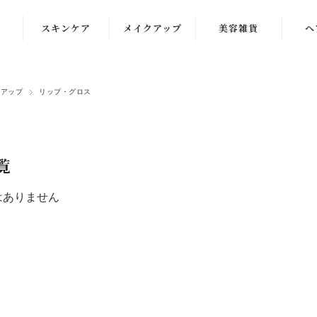
スキンケア
メイクアップ
美容雑貨
ヘ
洗顔
化粧下地
クアップ
リップ・グロス
クレンジング
ファンデーショ
ン
化粧水
コンシーラー
乳液
覧
パウダー・チー
クリーム
ク
はありません
美容液
アイケア
マスク・パック
リップ・グロス