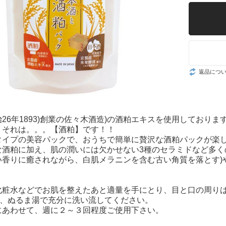
返品につ
26年1893)創業の佐々木酒造)の酒粕エキスを使用しており
、それは。。。【酒粕】です！！
タイプの美容パックで、おうちで簡単に贅沢な酒粕パックが楽
な酒粕に加え、肌の潤いには欠かせない3種のセラミドなど多く
い香りに癒されながら、白肌メラニンを含む古い角質を落とす)
化粧水などでお肌を整えたあと適量を手にとり、目と口の周り
後、ぬるま湯で充分に洗い流してください。
にあわせて、週に２～３回程度ご使用下さい。