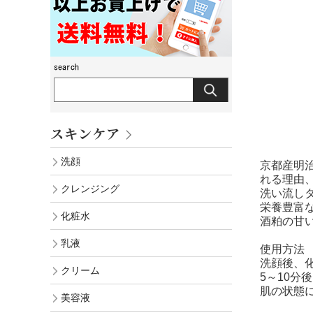
スキンケア
洗顔
京都産明治
れる理由
クレンジング
洗い流し
栄養豊富
化粧水
酒粕の甘
乳液
使用方法
洗顔後、
クリーム
5～10分
肌の状態
美容液