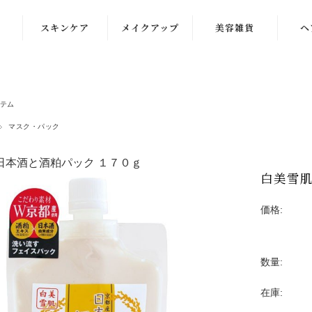
スキンケア
メイクアップ
美容雑貨
ヘ
洗顔
化粧下地
クレンジング
ファンデーショ
テム
ン
化粧水
マスク・パック
コンシーラー
乳液
日本酒と酒粕パック １７０ｇ
パウダー・チー
白美雪肌
クリーム
ク
価格:
美容液
アイケア
マスク・パック
リップ・グロス
数量:
在庫: