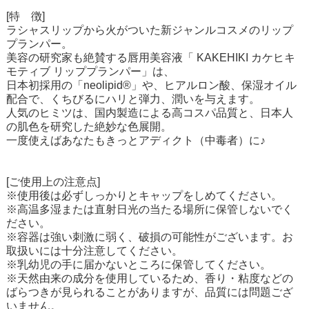
[特 徴]
ラシャスリップから火がついた新ジャンルコスメのリップ
プランパー。
美容の研究家も絶賛する唇用美容液「 KAKEHIKI カケヒキ
モティブ リッププランパー」は、
日本初採用の「neolipid®」や、ヒアルロン酸、保湿オイル
配合で、くちびるにハリと弾力、潤いを与えます。
人気のヒミツは、国内製造による高コスパ品質と、日本人
の肌色を研究した絶妙な色展開。
一度使えばあなたもきっとアディクト（中毒者）に♪
[ご使用上の注意点]
※使用後は必ずしっかりとキャップをしめてください。
※高温多湿または直射日光の当たる場所に保管しないでく
ださい。
※容器は強い刺激に弱く、破損の可能性がございます。お
取扱いには十分注意してください。
※乳幼児の手に届かないところに保管してください。
※天然由来の成分を使用しているため、香り・粘度などの
ばらつきが見られることがありますが、品質には問題ござ
いません。