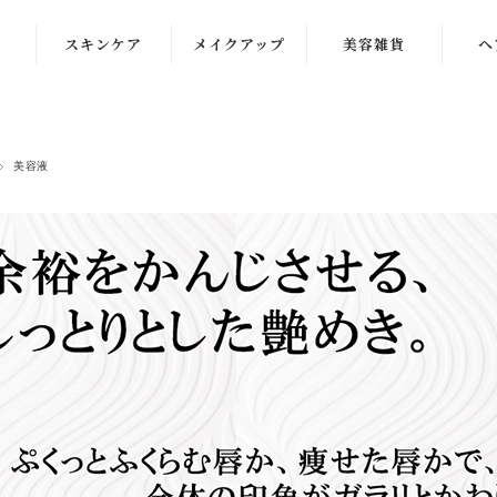
スキンケア
メイクアップ
美容雑貨
ヘ
洗顔
化粧下地
クレンジング
ファンデーショ
美容液
ン
化粧水
コンシーラー
乳液
パウダー・チー
クリーム
ク
美容液
アイケア
マスク・パック
リップ・グロス