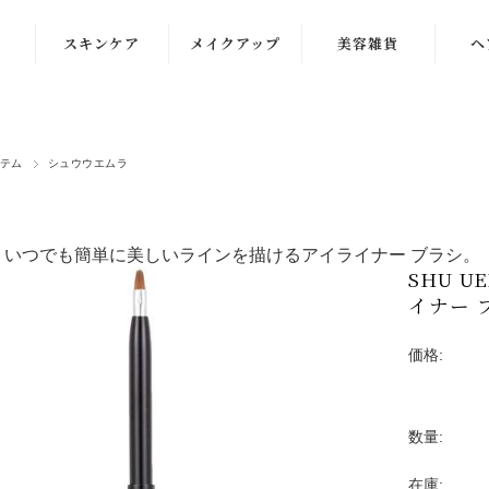
スキンケア
メイクアップ
美容雑貨
ヘ
洗顔
化粧下地
クレンジング
ファンデーショ
テム
シュウウエムラ
ン
化粧水
コンシーラー
乳液
、いつでも簡単に美しいラインを描けるアイライナー ブラシ。
パウダー・チー
SHU 
クリーム
ク
イナー 
美容液
アイケア
価格:
マスク・パック
リップ・グロス
数量:
在庫: