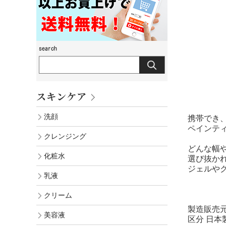
スキンケア
洗顔
携帯でき
ペインテ
クレンジング
どんな幅
化粧水
選び抜か
ジェルや
乳液
クリーム
製造販売元
美容液
区分 日本