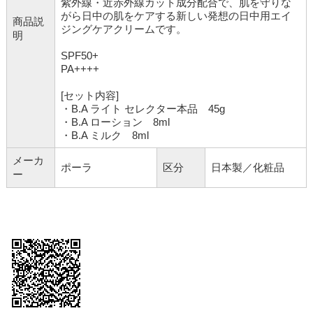
紫外線・近赤外線カット成分配合で、肌を守りな
がら日中の肌をケアする新しい発想の日中用エイ
商品説
ジングケアクリームです。
明
SPF50+
PA++++
[セット内容]
・B.A ライト セレクター本品 45g
・B.A ローション 8ml
・B.A ミルク 8ml
メーカ
ポーラ
区分
日本製／化粧品
ー