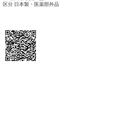
区分 日本製・医薬部外品
営業時間：月～金（祝日を除く）
午前10時～午後6時