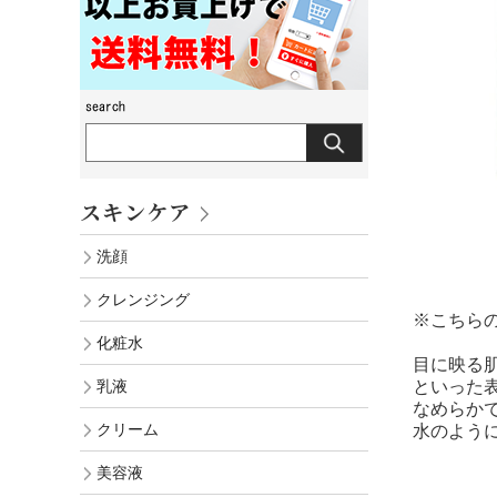
スキンケア
洗顔
クレンジング
※こちら
化粧水
目に映る
といった
乳液
なめらか
クリーム
水のよう
美容液