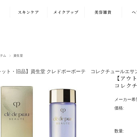
スキンケア
メイクアップ
美容雑貨
ヘ
洗顔
化粧下地
クレンジング
ファンデーショ
ン
化粧水
テム
資生堂
コンシーラー
乳液
ット・旧品】資生堂 クレドポーボーテ コレクチュールエサンシエ
パウダー・チー
【アウ
クリーム
ク
コレクチ
美容液
アイケア
メーカー希
マスク・パック
価格:
リップ・グロス
数量: