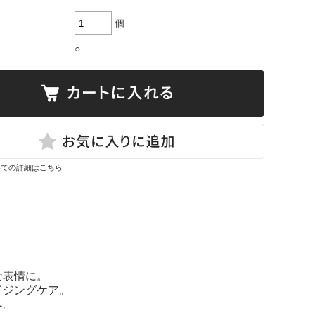
個
○
いての詳細はこちら
な表情に。
イジングケア。
へ。