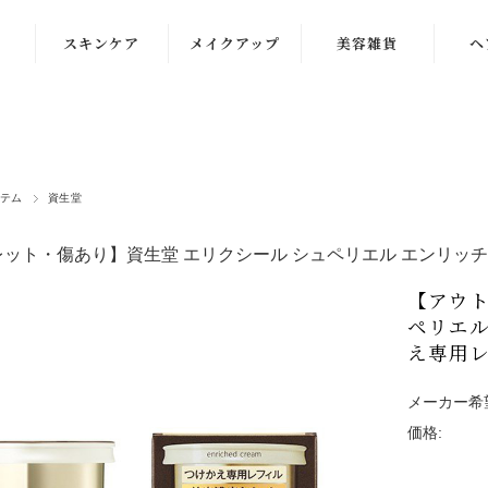
スキンケア
メイクアップ
美容雑貨
ヘ
洗顔
化粧下地
クレンジング
ファンデーショ
ン
化粧水
テム
資生堂
コンシーラー
乳液
ット・傷あり】資生堂 エリクシール シュペリエル エンリッチド
パウダー・チー
クリーム
ク
【アウト
ペリエル
美容液
アイケア
え専用レ
マスク・パック
リップ・グロス
メーカー希
価格: