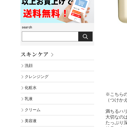
スキンケア
洗顔
クレンジング
化粧水
※こちら
乳液
（つけか
クリーム
満ちるハ
大切なの
美容液
たっぷり